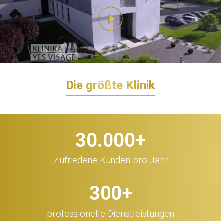
Die größte Klinik
30.000
+
Zufriedene Kunden pro Jahr
300
+
professionelle Dienstleistungen