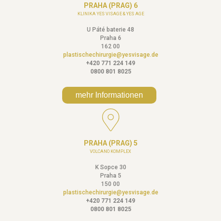
PRAHA (PRAG) 6
KLINIKA YES VISAGE & YES AGE
U Páté baterie 48
Praha 6
162 00
plastischechirurgie@yesvisage.de
+420 771 224 149
0800 801 8025
mehr Informationen
PRAHA (PRAG) 5
VOLCANO KOMPLEX
K Sopce 30
Praha 5
150 00
plastischechirurgie@yesvisage.de
+420 771 224 149
0800 801 8025