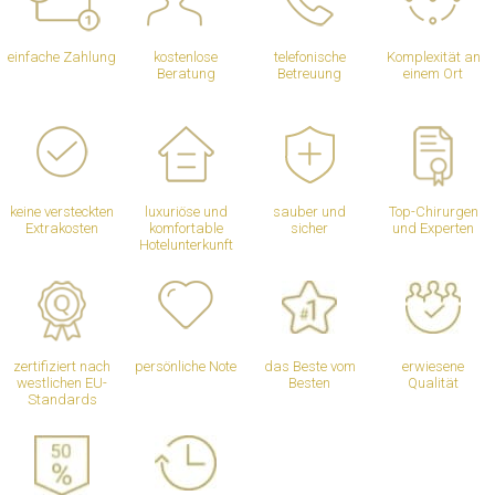
einfache Zahlung
kostenlose
telefonische
Komplexität an
Beratung
Betreuung
einem Ort
keine versteckten
luxuriöse und
sauber und
Top-Chirurgen
Extrakosten
komfortable
sicher
und Experten
Hotelunterkunft
zertifiziert nach
persönliche Note
das Beste vom
erwiesene
westlichen EU-
Besten
Qualität
Standards