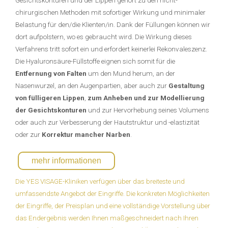
Gesichtskonturen und der Lippen gehört zu den nicht-
chirurgischen Methoden mit sofortiger Wirkung und minimaler
Belastung für den/die Klienten/in. Dank der Füllungen können wir
dort aufpolstern, wo es gebraucht wird. Die Wirkung dieses
Verfahrens tritt sofort ein und erfordert keinerlei Rekonvaleszenz.
Die Hyaluronsäure-Füllstoffe eignen sich somit für die
Entfernung von Falten
um den Mund herum, an der
Nasenwurzel, an den Augenpartien, aber auch zur
Gestaltung
von fülligeren Lippen
,
zum Anheben und zur Modellierung
der Gesichtskonturen
und zur Hervorhebung seines Volumens
oder auch zur Verbesserung der Hautstruktur und -elastizität
oder zur
Korrektur mancher Narben
.
mehr informationen
Die YES VISAGE-Kliniken verfügen über das breiteste und
umfassendste Angebot der Eingriffe. Die konkreten Möglichkeiten
der Eingriffe, der Preisplan und eine vollständige Vorstellung über
das Endergebnis werden Ihnen maßgeschneidert nach Ihren