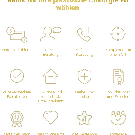
Klinik für Ihre plastische Chirurgie zu
wählen
einfache Zahlung
kostenlose
telefonische
Komplexität an
Beratung
Betreuung
einem Ort
keine versteckten
luxuriöse und
sauber und
Top-Chirurgen
Extrakosten
komfortable
sicher
und Experten
Hotelunterkunft
zertifiziert nach
persönliche Note
das Beste vom
erwiesene