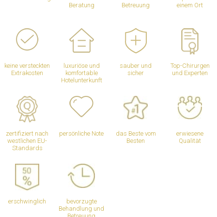
Beratung
Betreuung
einem Ort
keine versteckten
luxuriöse und
sauber und
Top-Chirurgen
Extrakosten
komfortable
sicher
und Experten
Hotelunterkunft
zertifiziert nach
persönliche Note
das Beste vom
erwiesene
westlichen EU-
Besten
Qualität
Standards
erschwinglich
bevorzugte
Behandlung und
Betreuung