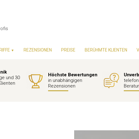
ofis
RIFFE
REZENSIONEN
PREISE
BERÜHMTE KLIENTEN
▼
inik
Höchste Bewertungen
Unverb
ge und 30
in unabhängigen
telefon
Klienten
Rezensionen
Beratu