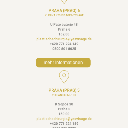
PRAHA (PRAG) 6
KLINIKA YES VISAGE & YES AGE
U Páté baterie 48
Praha 6
162 00
plastischechirurgie@yesvisage.de
+420 771 224 149
0800 801 8025
mehr Informationen
PRAHA (PRAG) 5
VOLCANO KOMPLEX
K Sopce 30
Praha 5
150 00
plastischechirurgie@yesvisage.de
+420 771 224 149