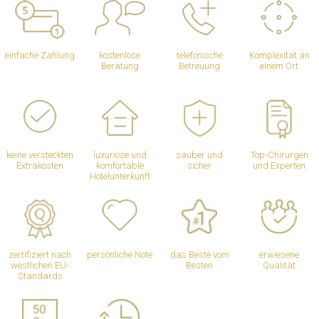
einfache Zahlung
kostenlose
telefonische
Komplexität an
Beratung
Betreuung
einem Ort
keine versteckten
luxuriöse und
sauber und
Top-Chirurgen
Extrakosten
komfortable
sicher
und Experten
Hotelunterkunft
zertifiziert nach
persönliche Note
das Beste vom
erwiesene
westlichen EU-
Besten
Qualität
Standards