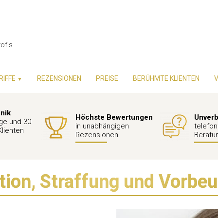
ofis
RIFFE
REZENSIONEN
PREISE
BERÜHMTE KLIENTEN
▼
inik
Höchste Bewertungen
Unverb
ge und 30
in unabhängigen
telefon
Klienten
Rezensionen
Beratu
tion, Straffung und Vorbe