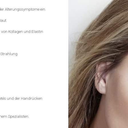
der Alterungssymptome ein.
Haut.
g von Kollagen und Elastin
-Strahlung.
letés und der Handrücken
nem Spezialisten.