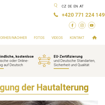
CZ
DE
EN
AT
+420 771 224 149
VORHER/NACHHER
FOTOS
VIDEOS
KONTAKT
indliche, kostenlose
EU-Zertifizierung
ische oder Online-
und Deutsche Standarten,
ng auf Deutsch
Sicherheit und Qualität
ugung der Hautalterung